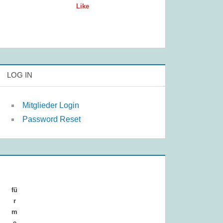
Like
LOG IN
Mitglieder Login
Password Reset
fü
r
m
e