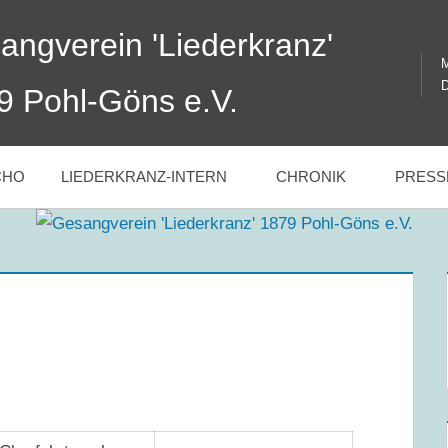
angverein 'Liederkranz'
M
D
9 Pohl-Göns e.V.
CHO
LIEDERKRANZ-INTERN
CHRONIK
PRESS