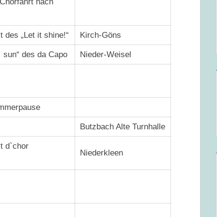
 Chorfahrt nach
des „Let it shine!“
Kirch-Göns
n` sun“ des da Capo
Nieder-Weisel
ommerpause
Butzbach Alte Turnhalle
t d`chor
Niederkleen