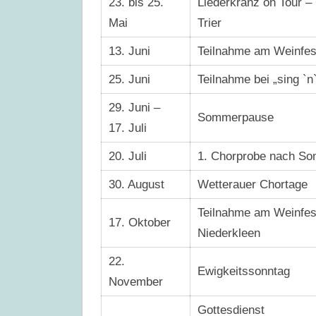
23. bis 25.
Liederkranz on Tour –
Mai
Trier
13. Juni
Teilnahme am Weinfest 
25. Juni
Teilnahme bei „sing `
29. Juni –
Sommerpause
17. Juli
20. Juli
1. Chorprobe nach S
30. August
Wetterauer Chortage
Teilnahme am Weinfes
17. Oktober
Niederkleen
22.
Ewigkeitssonntag
November
Gottesdienst