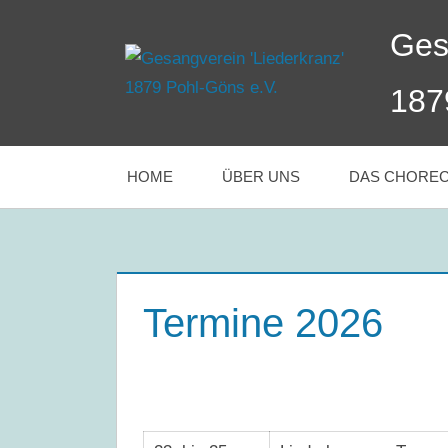
Zum
Ges
Inhalt
springen
187
HOME
ÜBER UNS
DAS CHORE
Termine 2026