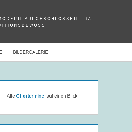
 O D E R N – A U F G E S C H L O S S E N – T R A
 I T I O N S B E W U S S T
E
BILDERGALERIE
Alle
Chortermine
auf einen Blick