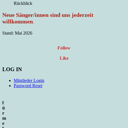
Rückblick
Neue Sänger/innen sind uns jederzeit
willkommen
.
Stand: Mai 2026
Follow
Like
LOG IN
Mitglieder Login
Password Reset
f
ü
r
m
e