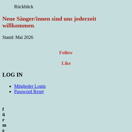
Rückblick
Neue Sänger/innen sind uns jederzeit
willkommen
.
Stand: Mai 2026
Follow
Like
LOG IN
Mitglieder Login
Password Reset
f
ü
r
m
e