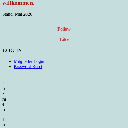
willkommen
.
Stand: Mai 2026
Follow
Like
LOG IN
Mitglieder Login
Password Reset
f
ü
r
m
e
h
r
I
n